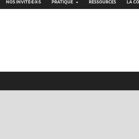
NOS INVITÉ·E·X·S
PRATIQUE
RESSOURCES
LA C