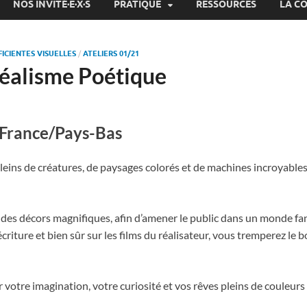
NOS INVITÉ·E·X·S
PRATIQUE
RESSOURCES
LA C
ICIENTES VISUELLES
/
ATELIERS 01/21
Réalisme Poétique
France/Pays-Bas
eins de créatures, de paysages colorés et de machines incroyable
es décors magnifiques, afin d’amener le public dans un monde fant
’écriture et bien sûr sur les films du réalisateur, vous tremperez le 
er votre imagination, votre curiosité et vos rêves pleins de couleurs 