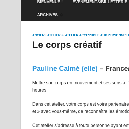
BIENVENUE !
ÉVÉNEMENTS/BILLETTERIE
ANCIENS ATELIERS
/
ATELIER ACCESSIBLE AUX PERSONNES DÉF
Le corps créatif
Pauline Calmé (elle)
– France/A
Mettre son corps en mouvement et ses sens à l’éco
Dans cet atelier, votre corps est votre partenaire 
avec vous-même, de reconnaître les émotions que 
Cet atelier s’adresse à toute personne ayant envie
ses propres impulsions créatives.
Recommandations
: