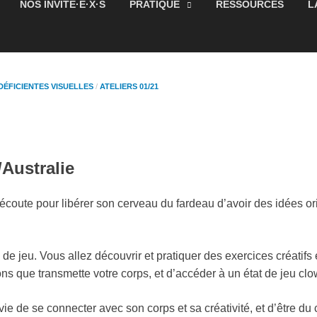
NOS INVITÉ·E·X·S
PRATIQUE
RESSOURCES
LA C
ICIENTES VISUELLES
/
ATELIERS 01/21
ustralie
ute pour libérer son cerveau du fardeau d’avoir des idées originale
de jeu. Vous allez découvrir et pratiquer des exercices créatifs et 
transmette votre corps, et d’accéder à un état de jeu clownesque.
 de se connecter avec son corps et sa créativité, et d’être du côté 